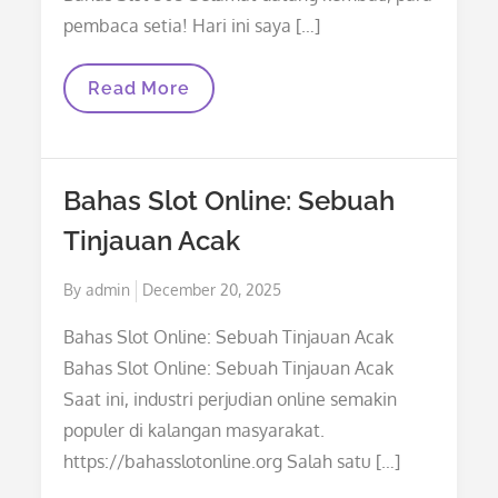
pembaca setia! Hari ini saya […]
Menemukan
Read More
Keseruan
Bermain
Di
Bahas
Slot
Bahas Slot Online: Sebuah
303
Tinjauan Acak
Posted
By
admin
December 20, 2025
on
Bahas Slot Online: Sebuah Tinjauan Acak
Bahas Slot Online: Sebuah Tinjauan Acak
Saat ini, industri perjudian online semakin
populer di kalangan masyarakat.
https://bahasslotonline.org Salah satu […]