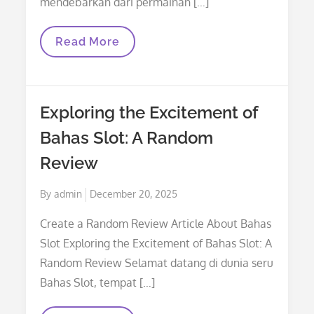
mendebarkan dari permainan […]
Keasyikan
Read More
Bermain
Slot
Online
Di
Bahas
Exploring the Excitement of
Slot
88
Bahas Slot: A Random
Review
Posted
By
admin
December 20, 2025
on
Create a Random Review Article About Bahas
Slot Exploring the Excitement of Bahas Slot: A
Random Review Selamat datang di dunia seru
Bahas Slot, tempat […]