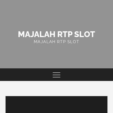
Skip
to
content
MAJALAH RTP SLOT
MAJALAH RTP SLOT