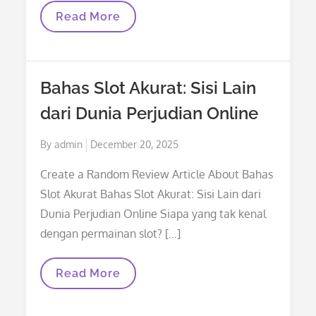
Bahas
Read More
Slot
Online:
Sebuah
Tinjauan
Acak
Bahas Slot Akurat: Sisi Lain
dari Dunia Perjudian Online
Posted
By
admin
December 20, 2025
on
Create a Random Review Article About Bahas
Slot Akurat Bahas Slot Akurat: Sisi Lain dari
Dunia Perjudian Online Siapa yang tak kenal
dengan permainan slot? […]
Bahas
Read More
Slot
Akurat:
Sisi