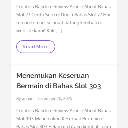
on
Create a Random Review Article About Bahas
Slot 77 Cerita Seru di Dunia Bahas Slot 77 Hai
teman-teman, selamat datang kembali di
website kami! Kali […]
Cerita
Read More
Seru
Di
Dunia
Bahas
Slot
Menemukan Keseruan
77
Bermain di Bahas Slot 303
Posted
By
admin
December 20, 2025
on
Create a Random Review Article About Bahas
Slot 303 Menemukan Keseruan Bermain di
Bahas Slot 303 Selamat datang kembali, para