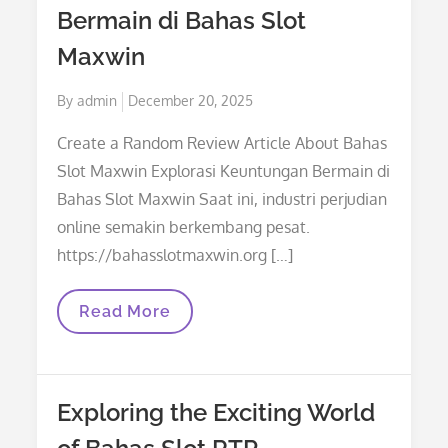
Bermain di Bahas Slot
Maxwin
Posted
By
admin
December 20, 2025
on
Create a Random Review Article About Bahas
Slot Maxwin Explorasi Keuntungan Bermain di
Bahas Slot Maxwin Saat ini, industri perjudian
online semakin berkembang pesat.
https://bahasslotmaxwin.org […]
Explorasi
Read More
Keuntungan
Bermain
Di
Bahas
Slot
Exploring the Exciting World
Maxwin