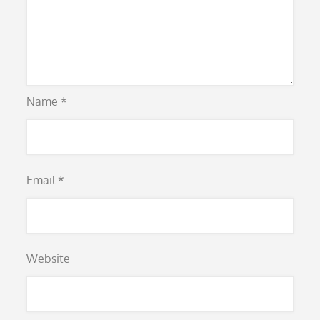
Name
*
Email
*
Website