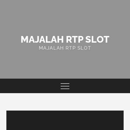
Skip
to
content
MAJALAH RTP SLOT
MAJALAH RTP SLOT