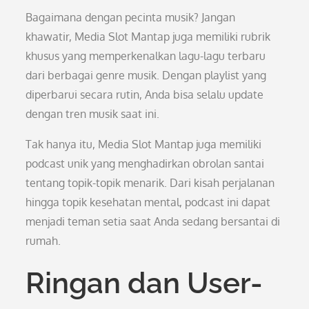
Bagaimana dengan pecinta musik? Jangan
khawatir, Media Slot Mantap juga memiliki rubrik
khusus yang memperkenalkan lagu-lagu terbaru
dari berbagai genre musik. Dengan playlist yang
diperbarui secara rutin, Anda bisa selalu update
dengan tren musik saat ini.
Tak hanya itu, Media Slot Mantap juga memiliki
podcast unik yang menghadirkan obrolan santai
tentang topik-topik menarik. Dari kisah perjalanan
hingga topik kesehatan mental, podcast ini dapat
menjadi teman setia saat Anda sedang bersantai di
rumah.
Ringan dan User-