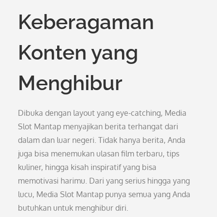
Keberagaman
Konten yang
Menghibur
Dibuka dengan layout yang eye-catching, Media
Slot Mantap menyajikan berita terhangat dari
dalam dan luar negeri. Tidak hanya berita, Anda
juga bisa menemukan ulasan film terbaru, tips
kuliner, hingga kisah inspiratif yang bisa
memotivasi harimu. Dari yang serius hingga yang
lucu, Media Slot Mantap punya semua yang Anda
butuhkan untuk menghibur diri.