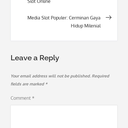
Slot Online
navigation
Media Slot Populer: Cerminan Gaya
Hidup Milenial
Leave a Reply
Your email address will not be published.
Required
fields are marked
*
Comment
*