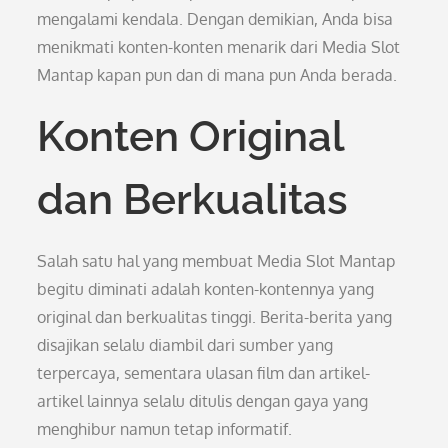
mengalami kendala. Dengan demikian, Anda bisa
menikmati konten-konten menarik dari Media Slot
Mantap kapan pun dan di mana pun Anda berada.
Konten Original
dan Berkualitas
Salah satu hal yang membuat Media Slot Mantap
begitu diminati adalah konten-kontennya yang
original dan berkualitas tinggi. Berita-berita yang
disajikan selalu diambil dari sumber yang
terpercaya, sementara ulasan film dan artikel-
artikel lainnya selalu ditulis dengan gaya yang
menghibur namun tetap informatif.