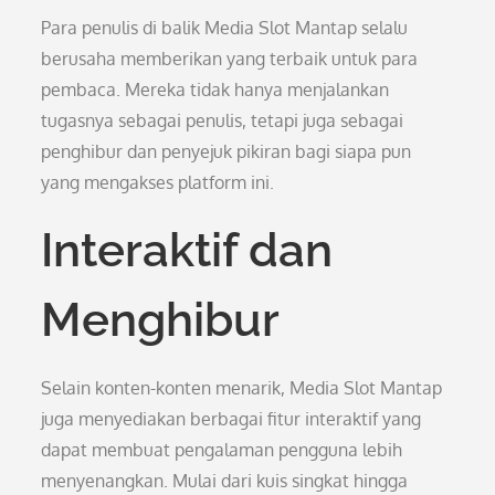
Para penulis di balik Media Slot Mantap selalu
berusaha memberikan yang terbaik untuk para
pembaca. Mereka tidak hanya menjalankan
tugasnya sebagai penulis, tetapi juga sebagai
penghibur dan penyejuk pikiran bagi siapa pun
yang mengakses platform ini.
Interaktif dan
Menghibur
Selain konten-konten menarik, Media Slot Mantap
juga menyediakan berbagai fitur interaktif yang
dapat membuat pengalaman pengguna lebih
menyenangkan. Mulai dari kuis singkat hingga