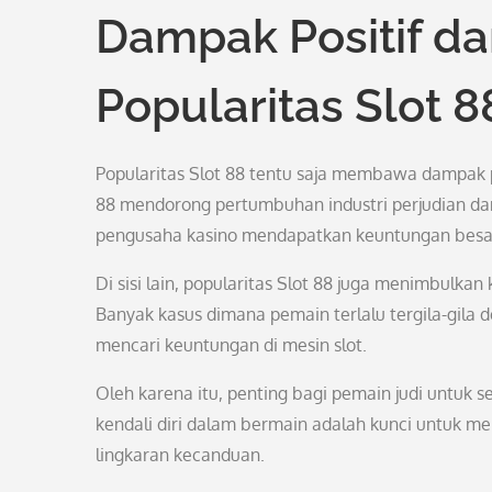
Dampak Positif da
Popularitas Slot 8
Popularitas Slot 88 tentu saja membawa dampak posi
88 mendorong pertumbuhan industri perjudian da
pengusaha kasino mendapatkan keuntungan besar 
Di sisi lain, popularitas Slot 88 juga menimbulk
Banyak kasus dimana pemain terlalu tergila-gila
mencari keuntungan di mesin slot.
Oleh karena itu, penting bagi pemain judi untuk 
kendali diri dalam bermain adalah kunci untuk m
lingkaran kecanduan.