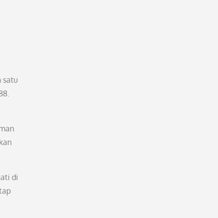
 satu
88.
aman
ikan
ati di
tap