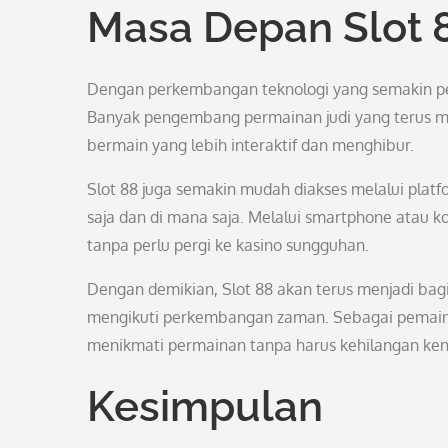
Masa Depan Slot 88
Dengan perkembangan teknologi yang semakin pesat
Banyak pengembang permainan judi yang terus m
bermain yang lebih interaktif dan menghibur.
Slot 88 juga semakin mudah diakses melalui plat
saja dan di mana saja. Melalui smartphone atau 
tanpa perlu pergi ke kasino sungguhan.
Dengan demikian, Slot 88 akan terus menjadi bagi
mengikuti perkembangan zaman. Sebagai pemain, 
menikmati permainan tanpa harus kehilangan ken
Kesimpulan