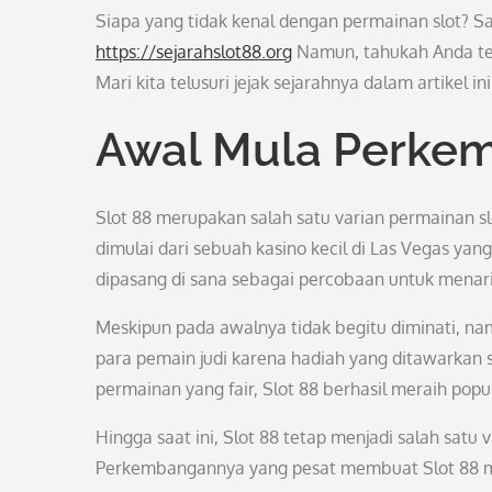
Siapa yang tidak kenal dengan permainan slot? Sal
https://sejarahslot88.org
Namun, tahukah Anda tenta
Mari kita telusuri jejak sejarahnya dalam artikel ini
Awal Mula Perkem
Slot 88 merupakan salah satu varian permainan s
dimulai dari sebuah kasino kecil di Las Vegas yan
dipasang di sana sebagai percobaan untuk menar
Meskipun pada awalnya tidak begitu diminati, nam
para pemain judi karena hadiah yang ditawarkan
permainan yang fair, Slot 88 berhasil meraih popul
Hingga saat ini, Slot 88 tetap menjadi salah satu 
Perkembangannya yang pesat membuat Slot 88 men