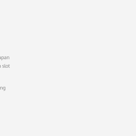
kapan
 slot
ang