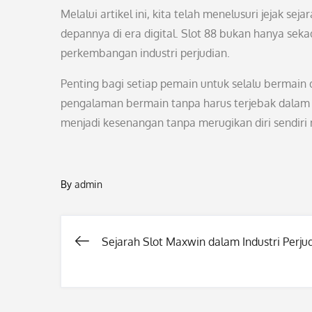
Melalui artikel ini, kita telah menelusuri jejak 
depannya di era digital. Slot 88 bukan hanya seka
perkembangan industri perjudian.
Penting bagi setiap pemain untuk selalu bermain
pengalaman bermain tanpa harus terjebak dalam l
menjadi kesenangan tanpa merugikan diri sendiri
By
admin
Sejarah Slot Maxwin dalam Industri Perju
Post
navigation