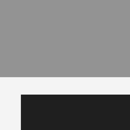
Skip
to
content