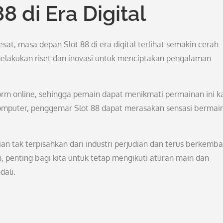
 di Era Digital
, masa depan Slot 88 di era digital terlihat semakin cerah.
elakukan riset dan inovasi untuk menciptakan pengalaman
form online, sehingga pemain dapat menikmati permainan ini 
komputer, penggemar Slot 88 dapat merasakan sensasi bermain
an tak terpisahkan dari industri perjudian dan terus berkemb
penting bagi kita untuk tetap mengikuti aturan main dan
dali.