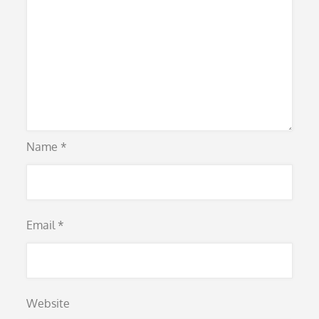
Name
*
Email
*
Website