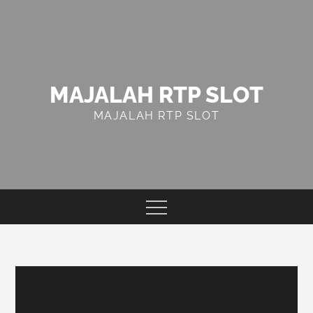
Skip
to
content
MAJALAH RTP SLOT
MAJALAH RTP SLOT