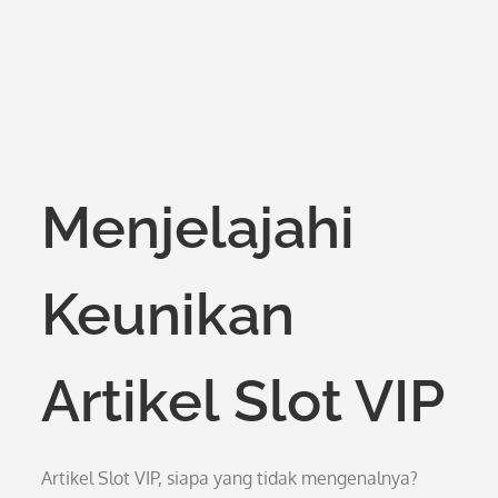
Menjelajahi
Keunikan
Artikel Slot VIP
Artikel Slot VIP, siapa yang tidak mengenalnya?