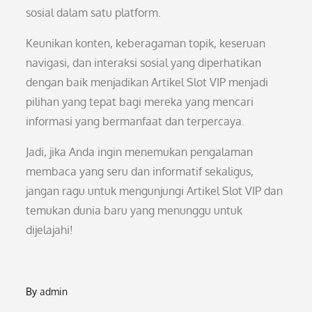
sosial dalam satu platform.
Keunikan konten, keberagaman topik, keseruan
navigasi, dan interaksi sosial yang diperhatikan
dengan baik menjadikan Artikel Slot VIP menjadi
pilihan yang tepat bagi mereka yang mencari
informasi yang bermanfaat dan terpercaya.
Jadi, jika Anda ingin menemukan pengalaman
membaca yang seru dan informatif sekaligus,
jangan ragu untuk mengunjungi Artikel Slot VIP dan
temukan dunia baru yang menunggu untuk
dijelajahi!
By
admin