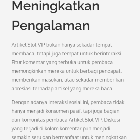
Meningkatkan
Pengalaman
Artikel Slot VIP bukan hanya sekadar tempat
membaca, tetapi juga tempat untuk berinteraksi.
Fitur komentar yang terbuka untuk pembaca
memungkinkan mereka untuk berbagi pendapat,
memberikan masukan, atau sekadar memberikan
apresiasi terhadap artikel yang mereka baca.
Dengan adanya interaksi sosial ini, pembaca tidak
hanya menjadi konsumen pasif, tapi juga bagian
dari komunitas pembaca Artikel Slot VIP. Diskusi
yang terjadi di kolom komentar pun menjadi
semakin seru dan bermanfaat untuk meningkatkan