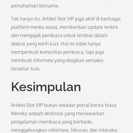
pemahaman bersama.
Tak hanya itu, Artikel Slot VIP juga aktif di berbagai
platform media sosial, memberikan update terkini
dan mengajak pembaca untuk terlibat dalam
diskusi yang lebih luas. Hal ini tidak hanya
memperkuat komunitas pembaca, tapi juga
membuat informasi yang disajikan semakin
tersebar luas.
Kesimpulan
Artikel Slot VIP bukan sekadar portal berita biasa.
Mereka adalah destinasi yang menawarkan
pengalaman membaca yang berbeda,
menggabungkan informasi, hiburan, dan interaksi