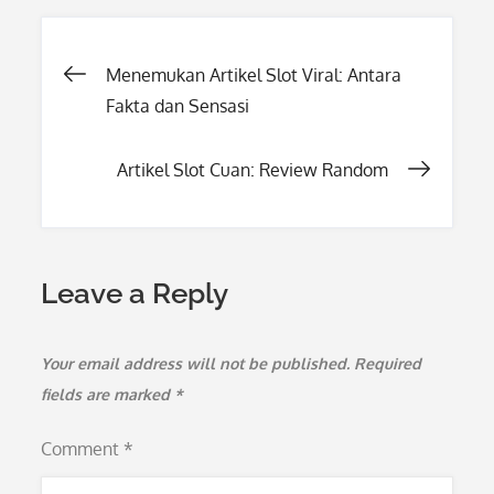
Post
Menemukan Artikel Slot Viral: Antara
Fakta dan Sensasi
navigation
Artikel Slot Cuan: Review Random
Leave a Reply
Your email address will not be published.
Required
fields are marked
*
Comment
*