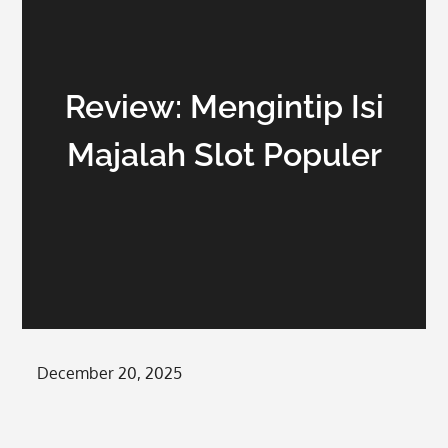
Review: Mengintip Isi
Majalah Slot Populer
Posted
December 20, 2025
on