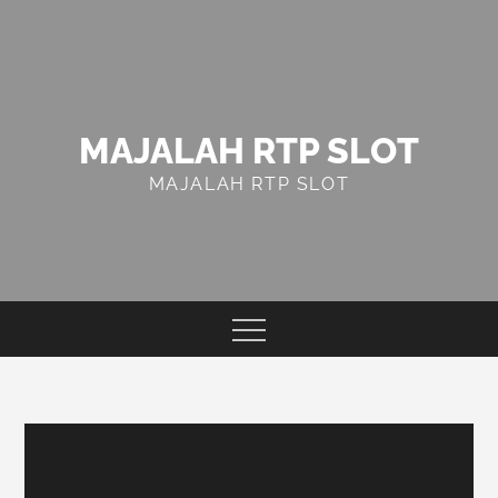
Skip
to
content
MAJALAH RTP SLOT
MAJALAH RTP SLOT