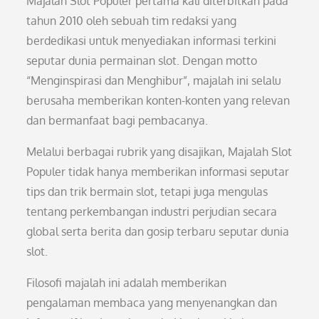
Majalah Slot Populer pertama kali diterbitkan pada
tahun 2010 oleh sebuah tim redaksi yang
berdedikasi untuk menyediakan informasi terkini
seputar dunia permainan slot. Dengan motto
“Menginspirasi dan Menghibur”, majalah ini selalu
berusaha memberikan konten-konten yang relevan
dan bermanfaat bagi pembacanya.
Melalui berbagai rubrik yang disajikan, Majalah Slot
Populer tidak hanya memberikan informasi seputar
tips dan trik bermain slot, tetapi juga mengulas
tentang perkembangan industri perjudian secara
global serta berita dan gosip terbaru seputar dunia
slot.
Filosofi majalah ini adalah memberikan
pengalaman membaca yang menyenangkan dan