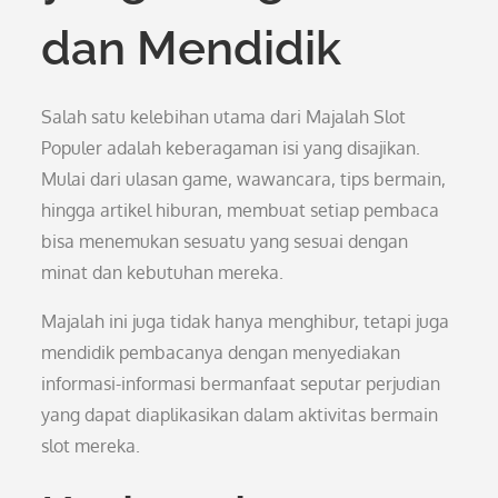
dan Mendidik
Salah satu kelebihan utama dari Majalah Slot
Populer adalah keberagaman isi yang disajikan.
Mulai dari ulasan game, wawancara, tips bermain,
hingga artikel hiburan, membuat setiap pembaca
bisa menemukan sesuatu yang sesuai dengan
minat dan kebutuhan mereka.
Majalah ini juga tidak hanya menghibur, tetapi juga
mendidik pembacanya dengan menyediakan
informasi-informasi bermanfaat seputar perjudian
yang dapat diaplikasikan dalam aktivitas bermain
slot mereka.