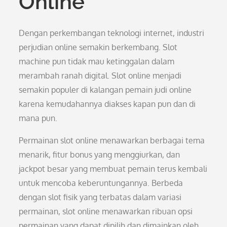
Online
Dengan perkembangan teknologi internet, industri
perjudian online semakin berkembang. Slot
machine pun tidak mau ketinggalan dalam
merambah ranah digital. Slot online menjadi
semakin populer di kalangan pemain judi online
karena kemudahannya diakses kapan pun dan di
mana pun.
Permainan slot online menawarkan berbagai tema
menarik, fitur bonus yang menggiurkan, dan
jackpot besar yang membuat pemain terus kembali
untuk mencoba keberuntungannya. Berbeda
dengan slot fisik yang terbatas dalam variasi
permainan, slot online menawarkan ribuan opsi
permainan yang dapat dipilih dan dimainkan oleh