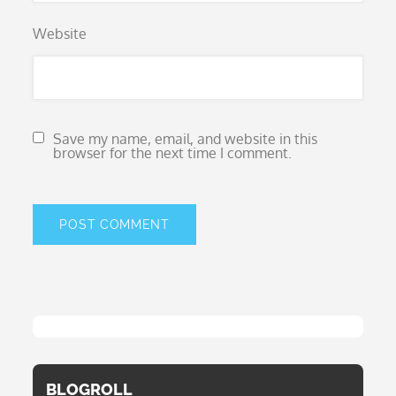
Website
Save my name, email, and website in this
browser for the next time I comment.
BLOGROLL