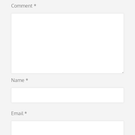
Comment
*
Name
*
Email
*