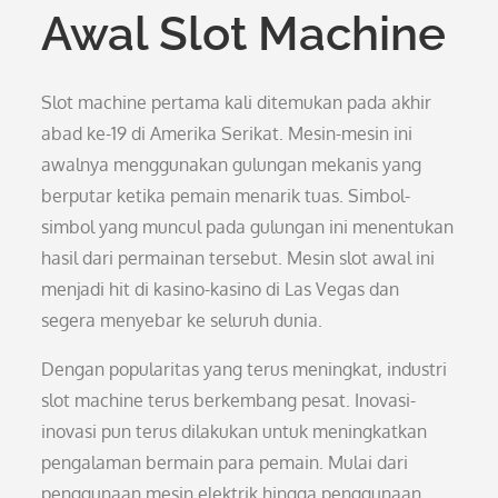
Awal Slot Machine
Slot machine pertama kali ditemukan pada akhir
abad ke-19 di Amerika Serikat. Mesin-mesin ini
awalnya menggunakan gulungan mekanis yang
berputar ketika pemain menarik tuas. Simbol-
simbol yang muncul pada gulungan ini menentukan
hasil dari permainan tersebut. Mesin slot awal ini
menjadi hit di kasino-kasino di Las Vegas dan
segera menyebar ke seluruh dunia.
Dengan popularitas yang terus meningkat, industri
slot machine terus berkembang pesat. Inovasi-
inovasi pun terus dilakukan untuk meningkatkan
pengalaman bermain para pemain. Mulai dari
penggunaan mesin elektrik hingga penggunaan