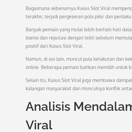
Bagaimana sebenarnya Kasus Slot Viral mempeng
terakhir, terjadi pergeseran pola pikir dan perilak
Banyak pemain yang mulai lebih berhati-hati dal
lisensi dan reputasi dengan teliti sebelum memul
positif dari Kasus Slot Viral.
Namun, di sisi lain, muncul pula ketakutan dan k
online. Beberapa pemain bahkan memilih untuk be
Selain itu, Kasus Slot Viral juga membawa dampak
kalangan masyarakat dan munculnya konflik antara 
Analisis Mendala
Viral