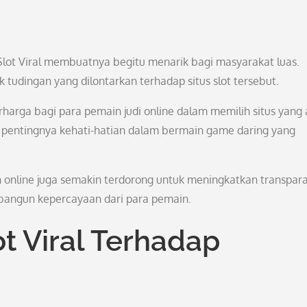
Slot Viral membuatnya begitu menarik bagi masyarakat luas.
tudingan yang dilontarkan terhadap situs slot tersebut.
erharga bagi para pemain judi online dalam memilih situs yan
n pentingnya kehati-hatian dalam bermain game daring yang
an online juga semakin terdorong untuk meningkatkan transpara
angun kepercayaan dari para pemain.
t Viral Terhadap