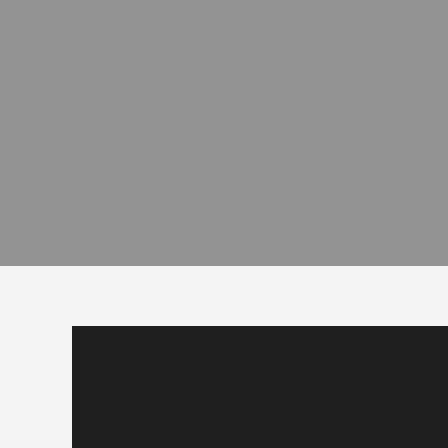
Skip
to
content