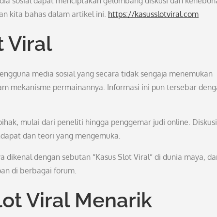
edia sosial dapat menciptakan gelombang diskusi dan keheboh
n kita bahas dalam artikel ini.
https://kasusslotviral.com
 Viral
 pengguna media sosial yang secara tidak sengaja menemukan
dalam mekanisme permainannya. Informasi ini pun tersebar den
hak, mulai dari peneliti hingga penggemar judi online. Diskusi
endapat dan teori yang mengemuka.
nya dikenal dengan sebutan “Kasus Slot Viral” di dunia maya, da
an di berbagai forum.
t Viral Menarik