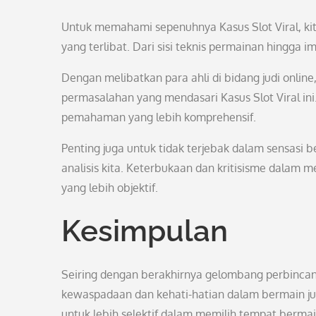
Untuk memahami sepenuhnya Kasus Slot Viral, ki
yang terlibat. Dari sisi teknis permainan hingga i
Dengan melibatkan para ahli di bidang judi onlin
permasalahan yang mendasari Kasus Slot Viral ini
pemahaman yang lebih komprehensif.
Penting juga untuk tidak terjebak dalam sensasi
analisis kita. Keterbukaan dan kritisisme dalam
yang lebih objektif.
Kesimpulan
Seiring dengan berakhirnya gelombang perbincang
kewaspadaan dan kehati-hatian dalam bermain judi
untuk lebih selektif dalam memilih tempat bermai