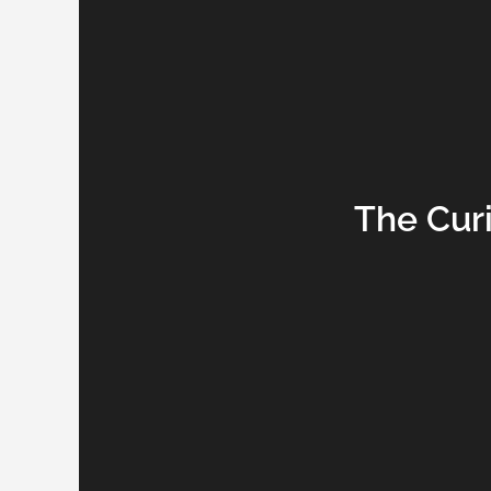
The Curi