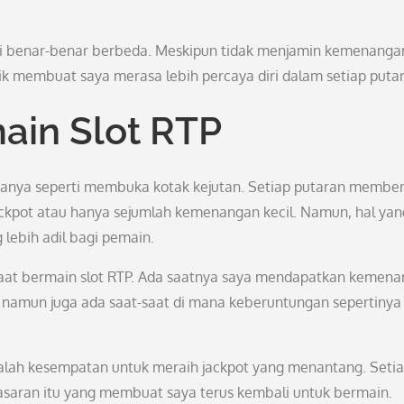
ggi benar-benar berbeda. Meskipun tidak menjamin kemenanga
aik membuat saya merasa lebih percaya diri dalam setiap puta
in Slot RTP
asanya seperti membuka kotak kejutan. Setiap putaran membe
ckpot atau hanya sejumlah kemenangan kecil. Namun, hal yan
 lebih adil bagi pemain.
at bermain slot RTP. Ada saatnya saya mendapatkan kemen
namun juga ada saat-saat di mana keberuntungan sepertinya
alah kesempatan untuk meraih jackpot yang menantang. Seti
saran itu yang membuat saya terus kembali untuk bermain.