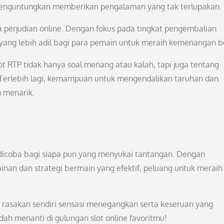
enguntungkan memberikan pengalaman yang tak terlupakan.
perjudian online. Dengan fokus pada tingkat pengembalian
yang lebih adil bagi para pemain untuk meraih kemenangan b
t RTP tidak hanya soal menang atau kalah, tapi juga tentang
 Terlebih lagi, kemampuan untuk mengendalikan taruhan dan
 menarik.
dicoba bagi siapa pun yang menyukai tantangan. Dengan
n dan strategi bermain yang efektif, peluang untuk meraih
 rasakan sendiri sensasi menegangkan serta keseruan yang
dah menanti di gulungan slot online favoritmu!