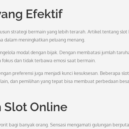
ang Efektif
un strategi bermain yang lebih terarah. Artikel tentang slot
una dalam meningkatkan peluang menang.
mengelola modal dengan bijak. Dengan membatasi jumlah taruh
 fokus dan tidak terbawa emosi saat bermain.
engan preferensi juga menjadi kunci kesuksesan. Beberapa slot
g lain, dan pemilihan yang tepat bisa membuat perbedaan bes
 Slot Online
avorit bagi banyak orang. Sensasi mengamati gulungan berput