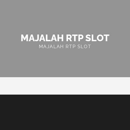
MAJALAH RTP SLOT
MAJALAH RTP SLOT