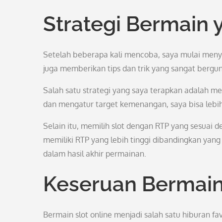
Strategi Bermain y
Setelah beberapa kali mencoba, saya mulai menyus
juga memberikan tips dan trik yang sangat berg
Salah satu strategi yang saya terapkan adalah 
dan mengatur target kemenangan, saya bisa lebih
Selain itu, memilih slot dengan RTP yang sesuai d
memiliki RTP yang lebih tinggi dibandingkan yan
dalam hasil akhir permainan.
Keseruan Bermain
Bermain slot online menjadi salah satu hiburan f