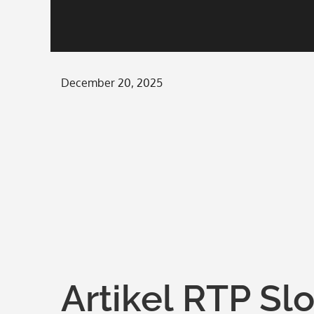
Posted
December 20, 2025
on
Artikel RTP Sl