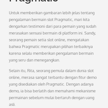
Untuk memberikan gambaran lebih jelas tentang
pengalaman bermain slot Pragmatic, mari kita
dengarkan testimoni dari para pemain yang sudah
merasakan sensasi bermain di platform ini. Sandy,
seorang pemain setia slot online, mengatakan
bahwa Pragmatic merupakan pilihan terbaiknya
karena selalu memberikan pengalaman bermain
yang seru dan menegangkan.
Selain itu, Rita, seorang pemula dalam dunia slot
online, merasa sangat terbantu dengan fitur demo
yang disediakan oleh Pragmatic. Dengan adanya
demo, ia bisa berlatih dan memahami mekanisme
permainan sebelum mulai bertaruh dengan uang
asli.