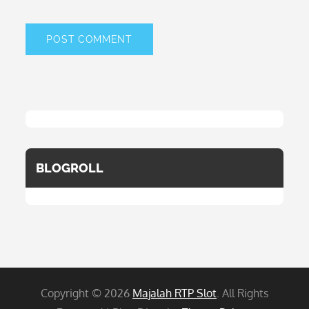
BLOGROLL
Copyright © 2026
Majalah RTP Slot
. All Rights